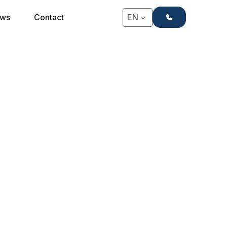
+31(0)71-4063666
ws
Contact
EN
★★ HOOFDBORDEN
2-Star Budget
Hoofdbord
Glad gestoffeerde uitvoering, voorzien van holle
achterzijde voor wandbevestiging en wegwerken
elektra. Gestoffeerd in diverse kleuren
meubelstof en kunstleder.