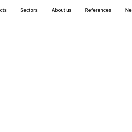
cts
Sectors
About us
References
Ne
★★ Hoofdborden