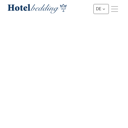
DE
MÖBEL UND ACCESSOIRES
Sehen Sie sich hier
unsere Kopfteile und
Accessoires an
In der Kategorie Möbel finden Sie alle wichtigen
Komponenten, um Hotelbetten komplett und funktionell
zu machen. Das Sortiment besteht aus Kopfteilen, Beinen
und diversem Zubehör, das für den professionellen und
intensiven Gebrauch geeignet ist.
Wünschen Sie sich mehr als einzelne Teile und suchen Sie