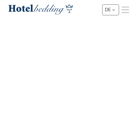
DE
Möchten Sie eine
KONTAKT
Beratung zu
Kontaktieren
Hotelbetten,
Sie uns
Matratzen,
Bettwäsche und
Schlaflösungen? Unser
erfahrenes Team steht
bereit, Sie persönlich
bei der richtigen Wahl
für Ihre Organisation
zu unterstützen.