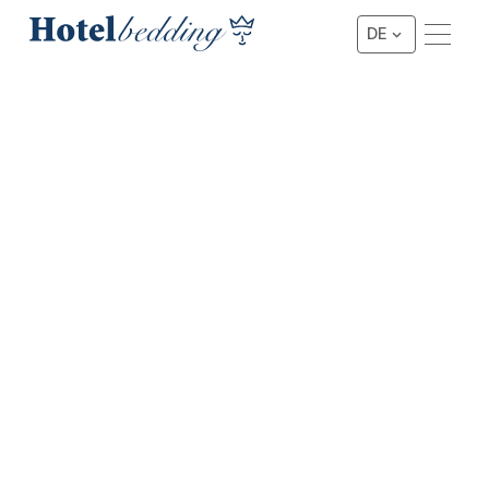
DE
★★★★ KOPFTEILE
4-Star New York Kopfteil
Glatte, gepolsterte Version mit Stickmuster in
Kombination mit Kapitonen, mit hohler Rückseite zur
Wandmontage und zum Verbergen von Elektrizität.
Gepolstert mit Polsterstoff und Kunstleder in
verschiedenen Farben.
B X H X T: 210 x 112 x 13 cm (bei einer
Boxspringkombination von 180 cm Breite vorausgesetzt).
In verschiedenen Breiten erhältlich.