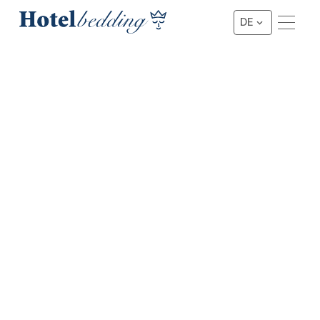
DE
★★★★ HOTELBETT-SET MIT TOPPER
4-Star Hotelbett-Set New
York mit Topper
Aufgrund seiner eleganten Oberfläche, kombiniert mit
einem luxuriösen Look und hochwertigem Schlafkomfort,
ist dieses Boxspring-Set das meistverkaufte Set in
Boutique- und 4-Sterne-Hotels, luxuriösen
Ferienwohnungen und komfortablen B&B's.
Preis anfragen
Preis anfragen