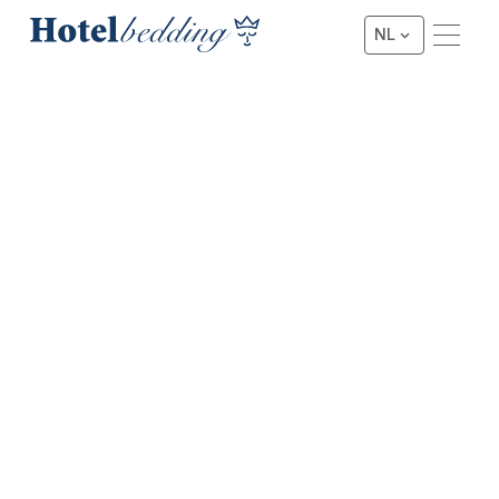
NL
★★★★ HOTEL BED SET MET TOPPER
4-Star Hotel Bed Set New
York met Topper
Door de strakke afwerking, gecombineerd met een luxe
uitstraling en een hoogwaardig slaapcomfort, is deze
boxspringset de meest verkochte bij boutique & 4-
sterren hotels, luxe vakantiewoningen en comfortabele
B&B’s.
Offerte aanvragen
Offerte aanvragen