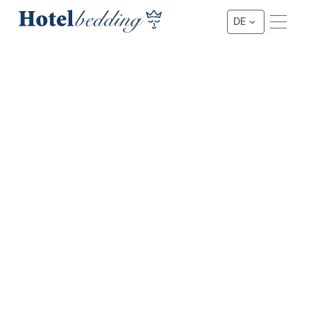
DE
★★★★ BOXSPRINGBETT
4-Star New York Boxspring
Aufgrund seiner eleganten Oberfläche, kombiniert mit
einem luxuriösen Look und hochwertigem Schlafkomfort,
ist dieses Boxspringbett das meistverkaufte
Boxspringbett in Boutique- und 4-Sterne-Hotels,
luxuriösen Ferienwohnungen und komfortablen B & Bs.
Preis anfragen
Preis anfragen