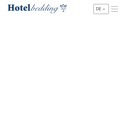
DE
★★★ FEDERKERNMATRATZE
3-Star Bolero Deluxe Matratze
Diese Matratze ist die perfekte Kombination aus Preis
und Qualität und sorgt für einen erholsamen und
nachhaltigen Schlaf. Wir haben diese Matratze speziell für
den Hotelmarkt entwickelt und ist auch unsere
meistverkaufte Matratze in der Branche. Diese Matratze
ist die verbesserte Version unserer Strauss-Matratze.
Preis anfragen
Preis anfragen