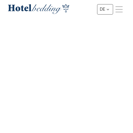
DE
★★★ KOPFKISSEN
3-Star Allure Deluxe Kissen
Bezug: 100% Baumwolle Füllung: 800 Gramm
silikonisierte Polyester-Hohlfaser. Ausgestattet mit einem
waschbaren Bezug mit blauem Rand bis zu 60 Grad
Celsius. Antiallergisch und geruchsfrei Niederländische
Herstellung
Preis anfragen
Preis anfragen