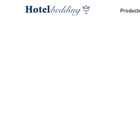
Product
NIEUWS
Crowne Plaza
Antwerpen:
Succesvolle
Bedvervanging