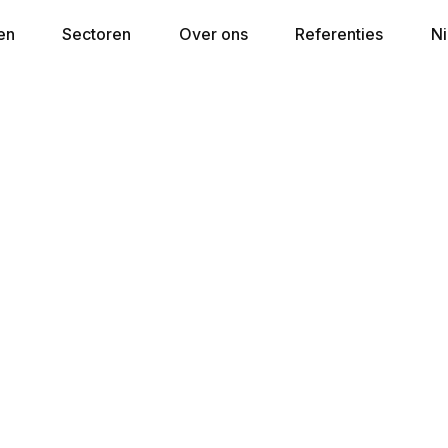
en
Sectoren
Over ons
Referenties
N
Het Crowne Plaza Antwe
gelegen is
 in