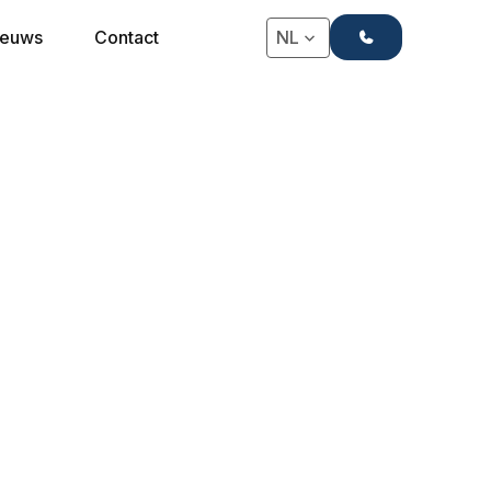
+31(0)71-4063666
ieuws
Contact
NL
rp®, een IHG Hotel, is een modern hotel dat
 in het groene hart van Antwerpen