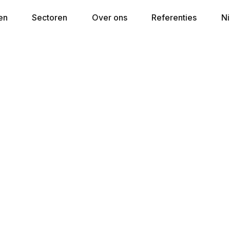
en
Sectoren
Over ons
Referenties
N
Boxspring poten