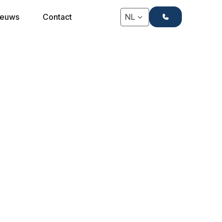
+31(0)71-4063666
ieuws
Contact
NL
BOXSPRING POTEN
Potenset Bermuda
Driehoekige boxspringpoot van massief FSC-
gecertificeerd hout, ontworpen voor een stabiele
en luxe afwerking. De poot heeft een afmeting
van 20×20×5 cm en is leverbaar in diverse
kleuren. Speciaal ontwikkeld voor toepassing
onder 4- en 5-sterren Hotelbedding boxsprings.