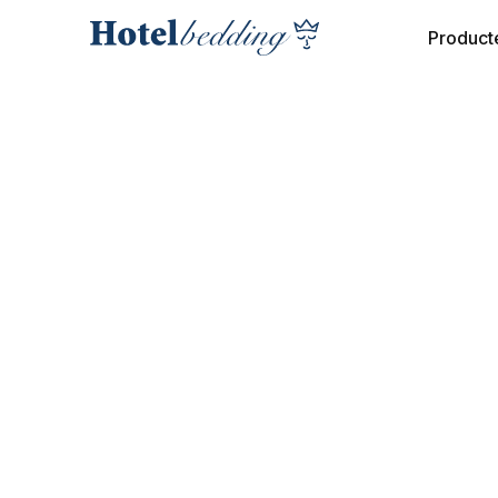
Product
SLAAPCOMFORT
Schuim Matra
Onze schuim matrassen hebben een comfortabele, 
ontwikkeld voor langdurig gebruik en bieden een 
betrouwbare prestaties dragen zij bij aan profess