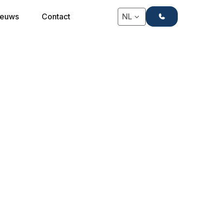
+31(0)71-4063666
ieuws
Contact
NL
dding heeft deze lijn schuim matrassen
mbinatie van kwaliteit, duurzaamheid en