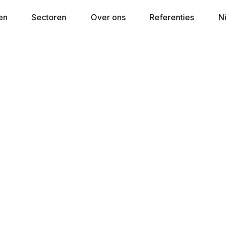
en
Sectoren
Over ons
Referenties
N
ssen
solide en ondersteunende basis voor elk type bed. Hotelbe
evenwichtige drukverdeling en ondersteuning. Dankzij de co
ioneel en consistent slaapcomfort.